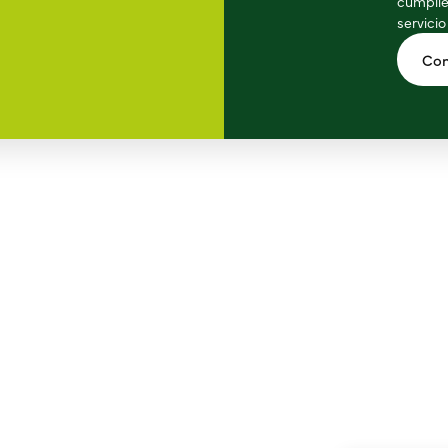
cumplie
servicio
Con