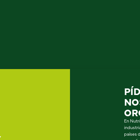
PÍ
NO
OR
En Nutr
industr
países 
Y