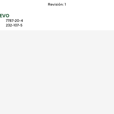
Revisión: 1
LEVO
7787-20-4
232-107-5