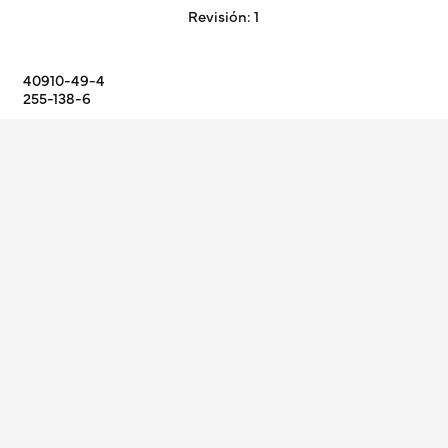
8
Revisión: 1
40910-49-4
255-138-6