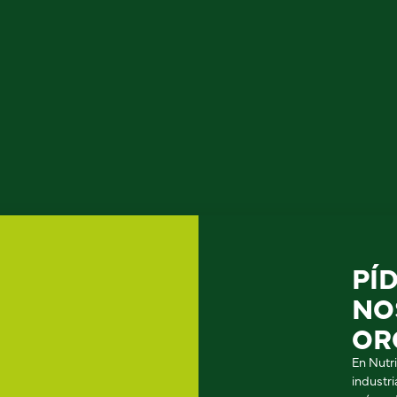
PÍ
NO
OR
En Nutr
industr