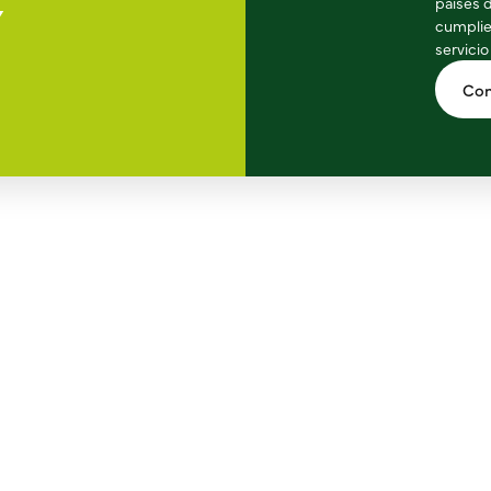
países 
Y
cumplie
servicio
Con