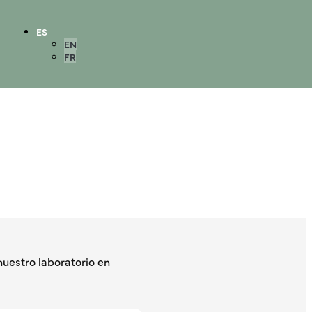
ES
EN
FR
estro laboratorio en