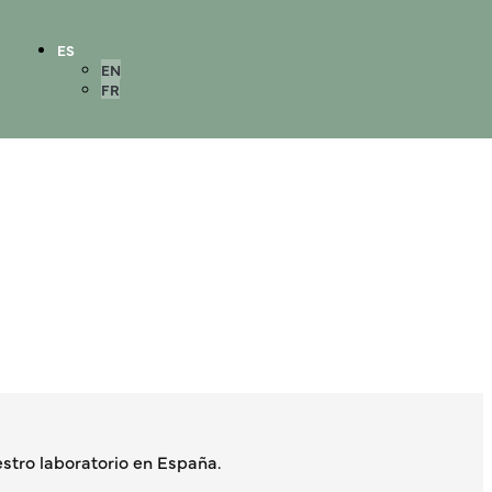
ES
EN
FR
tro laboratorio en España.