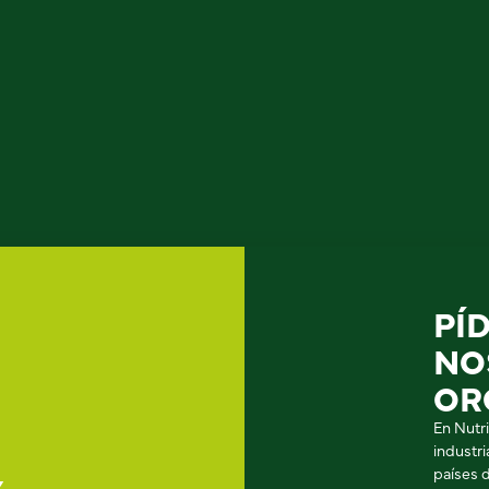
PÍ
NO
OR
En Nutr
industr
países 