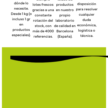
dónde lo
disposición
lotes frescos
productos
necesite.
para resolver
gracias a una
en nuestro
Desde 1 kg (o
cualquier
constante
propio
incluso 1 gr
duda
rotación del
laboratorio
en
económica,
stock, con
de calidad en
productos
logística o
más de 4000
Barcelona
especiales).
técnica.
referencias.
(España).