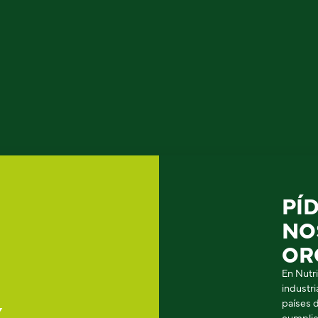
PÍ
NO
OR
En Nutr
industr
países 
Y
cumplie