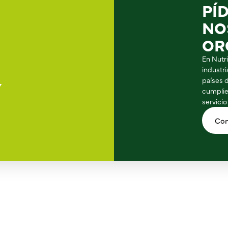
PÍ
NO
OR
En Nutr
industr
países 
Y
cumplie
servicio
Con