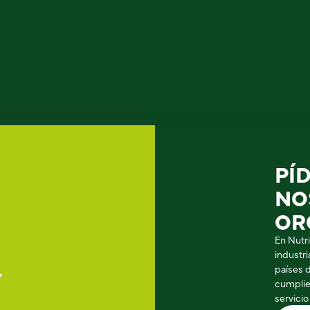
PÍ
NO
OR
En Nutr
industr
países 
Y
cumplie
servicio