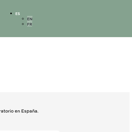
ES
EN
FR
atorio en España.