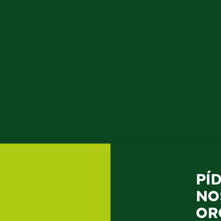
PÍ
NO
OR