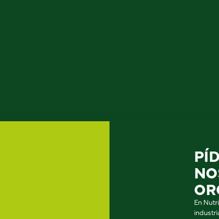
PÍ
NO
OR
En Nutr
industr