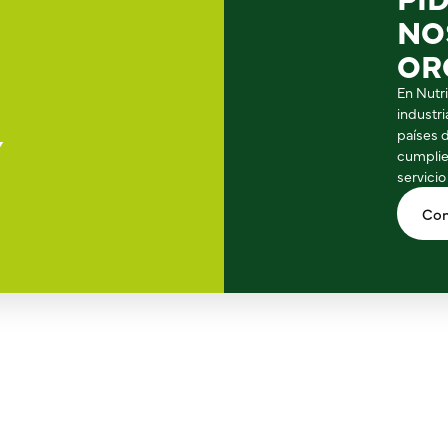
NO
OR
En Nutr
industr
países 
Y
cumplie
servicio
Con