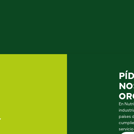
PÍ
NO
OR
En Nutr
industr
países 
Y
cumplie
servicio