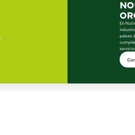
NO
OR
En Nutr
industr
países 
Y
cumplie
servicio
Con